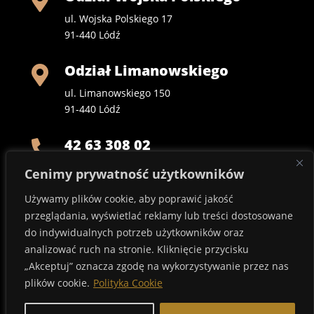

ul. Wojska Polskiego 17
91-440 Lódź
Odział Limanowskiego

ul. Limanowskiego 150
91-440 Lódź
42 63 308 02

Zadzwoń 24/h
Cenimy prywatność użytkowników
Używamy plików cookie, aby poprawić jakość
695 482 667

przeglądania, wyświetlać reklamy lub treści dostosowane
Zadzwoń 24/h
do indywidualnych potrzeb użytkowników oraz
analizować ruch na stronie. Kliknięcie przycisku
biuro@herkulespogrzeby.pl

„Akceptuj” oznacza zgodę na wykorzystywanie przez nas
plików cookie.
Polityka Cookie
Napisz