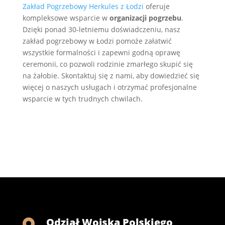
Zakład Pogrzebowy Herkules z Łodzi
oferuje
kompleksowe wsparcie w
organizacji pogrzebu
.
Dzięki ponad 30-letniemu doświadczeniu, nasz
zakład pogrzebowy w Łodzi pomoże załatwić
wszystkie formalności i zapewni godną oprawę
ceremonii, co pozwoli rodzinie zmarłego skupić się
na żałobie. Skontaktuj się z nami, aby dowiedzieć się
więcej o naszych usługach i otrzymać profesjonalne
wsparcie w tych trudnych chwilach.
Odział Wojska Polskiego