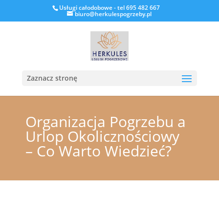
Usługi całodobowe - tel 695 482 667
biuro@herkulespogrzeby.pl
Zaznacz stronę
Organizacja Pogrzebu a
Urlop Okolicznościowy
– Co Warto Wiedzieć?