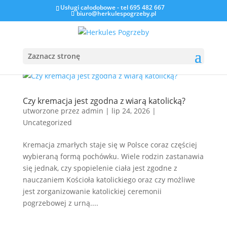
Usługi całodobowe - tel 695 482 667
biuro@herkulespogrzeby.pl
Zaznacz stronę
Czy kremacja jest zgodna z wiarą katolicką?
utworzone przez
admin
|
lip 24, 2026
|
Uncategorized
Kremacja zmarłych staje się w Polsce coraz częściej
wybieraną formą pochówku. Wiele rodzin zastanawia
się jednak, czy spopielenie ciała jest zgodne z
nauczaniem Kościoła katolickiego oraz czy możliwe
jest zorganizowanie katolickiej ceremonii
pogrzebowej z urną....